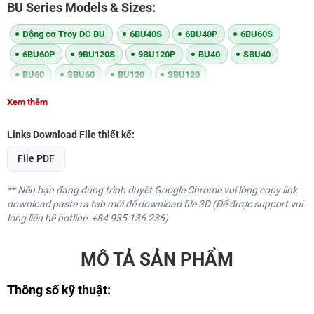
BU Series Models & Sizes:
Động cơ Troy DC BU
6BU40S
6BU40P
6BU60S
6BU60P
9BU120S
9BU120P
BU40
SBU40
BU60
SBU60
BU120
SBU120
Xem thêm
Links Download File thiết kế:
File PDF
** Nếu bạn đang dùng trình duyệt Google Chrome vui lòng copy link
download paste ra tab mới để download file 3D (Để được support vui
lòng liên hệ hotline: +84 935 136 236)
MÔ TẢ SẢN PHẨM
Thông số kỹ thuật: