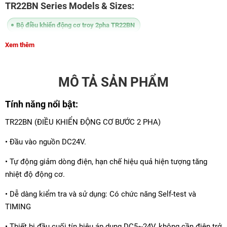
TR22BN Series Models & Sizes:
Bộ điều khiển động cơ troy 2pha TR22BN
Xem thêm
MÔ TẢ SẢN PHẨM
Tính năng nổi bật:
TR22BN (ĐIỀU KHIỂN ĐỘNG CƠ BƯỚC 2 PHA)
• Đầu vào nguồn DC24V.
• Tự động giảm dòng điện, hạn chế hiệu quả hiện tượng tăng
nhiệt độ động cơ.
• Dễ dàng kiểm tra và sử dụng: Có chức năng Self-test và
TIMING
• Thiết bị đầu cuối tín hiệu áp dụng DC5~24V, không cần điện trở