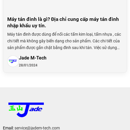
Máy tán đinh là gì? Địa chỉ cung cấp máy tán đinh
nhập khẩu uy tín.
Máy tán đinh được dùng để nối các tấm kim loại, tấm nhựa , các
chi tiết mà không gây biến dạng cho sản phẩm. Các chi tiết của
sản phẩm được gắn chặt bằng đinh sau khi tán. Việc sử dụng
máy tán đinh giúp cho thuận tiện cho việc sản xuất bởi vì số
Jade M-Tech
lượng đinh tán sản xuất rất nhiều, nên việc phát triển một dòng
28/01/2024
máy để cấp đinh tán, gia công đinh tán hàng loạt rất cần thiết.
Email:
service@jadem-tech.com